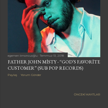
a
r
egemen limoncuoğlu
Temmuz 13, 2018
FATHER JOHN MISTY - “GOD’S FAVORITE
CUSTOMER” (SUB POP RECORDS)
Paylaş
Yorum Gönder
ÖNCEKI KAYITLAR