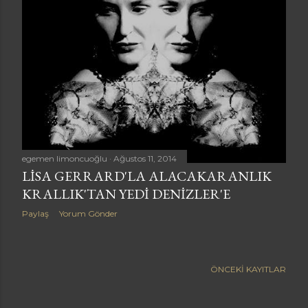
a
r
egemen limoncuoğlu
Ağustos 11, 2014
LISA GERRARD'LA ALACAKARANLIK
KRALLIK'TAN YEDI DENIZLER'E
Paylaş
Yorum Gönder
ÖNCEKI KAYITLAR