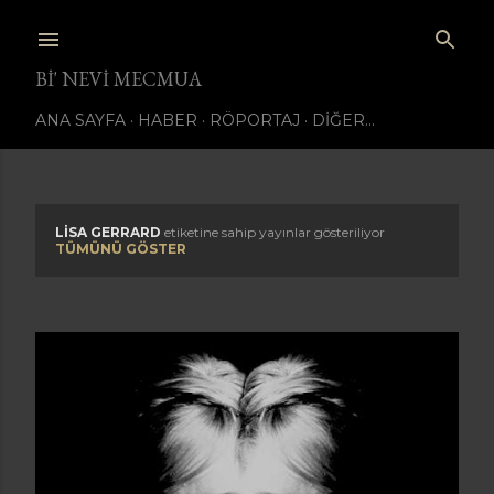
Ana içeriğe atla
BI' NEVI MECMUA
ANA SAYFA
HABER
RÖPORTAJ
DIĞER…
LISA GERRARD
etiketine sahip yayınlar gösteriliyor
K
TÜMÜNÜ GÖSTER
a
y
ı
t
l