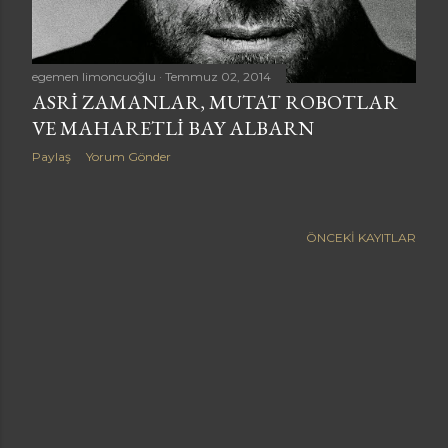
a
r
egemen limoncuoğlu
Temmuz 02, 2014
ASRI ZAMANLAR, MUTAT ROBOTLAR
VE MAHARETLI BAY ALBARN
Paylaş
Yorum Gönder
ÖNCEKI KAYITLAR