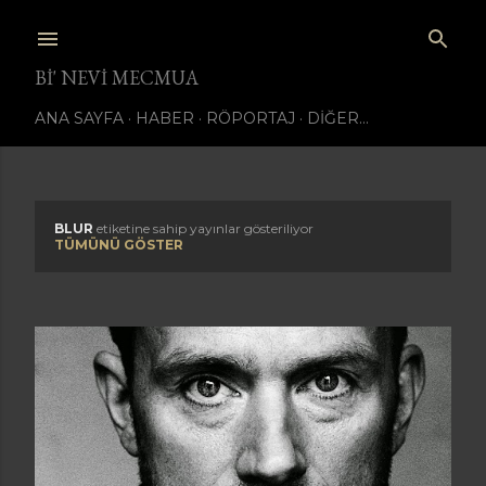
Ana içeriğe atla
BI' NEVI MECMUA
ANA SAYFA
HABER
RÖPORTAJ
DIĞER…
BLUR
etiketine sahip yayınlar gösteriliyor
K
TÜMÜNÜ GÖSTER
a
y
ı
t
l