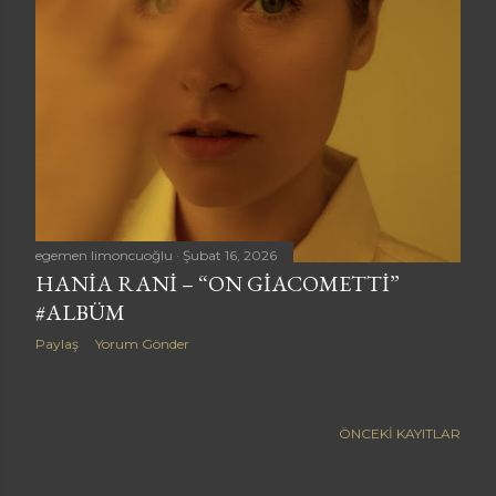
a
r
egemen limoncuoğlu
Şubat 16, 2026
HANIA RANI – “ON GIACOMETTI”
#ALBÜM
Paylaş
Yorum Gönder
ÖNCEKI KAYITLAR