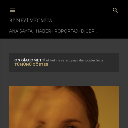
Ana içeriğe atla
BI' NEVI MECMUA
ANA SAYFA
HABER
RÖPORTAJ
DIĞER…
ON GIACOMETTI
etiketine sahip yayınlar gösteriliyor
K
TÜMÜNÜ GÖSTER
a
y
ı
t
l