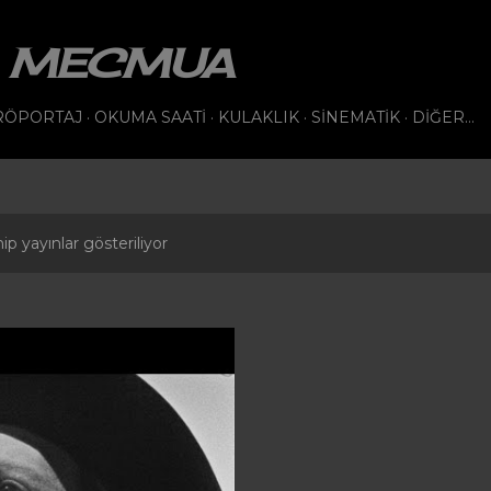
Ana içeriğe atla
VI MECMUA
RÖPORTAJ
OKUMA SAATI
KULAKLIK
SINEMATIK
DIĞER…
ip yayınlar gösteriliyor