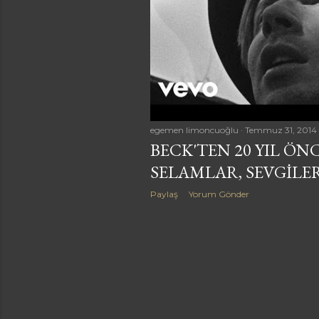
a
r
egemen limoncuoğlu
Temmuz 31, 2014
BECK'TEN 20 YIL ÖN
SELAMLAR, SEVGILE
Paylaş
Yorum Gönder