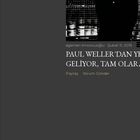
a
r
egemen limoncuoğlu
Şubat 11, 2015
PAUL WELLER'DAN Y
GELIYOR, TAM OLARA
Paylaş
Yorum Gönder