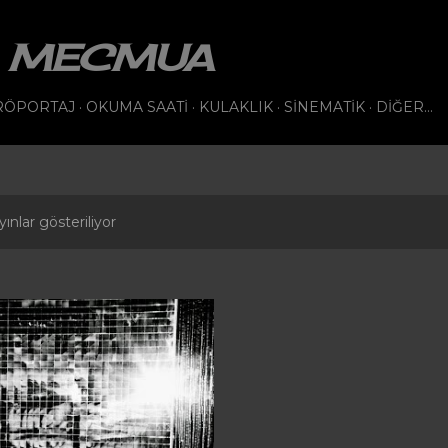
Ana içeriğe atla
VI MECMUA
RÖPORTAJ
OKUMA SAATI
KULAKLIK
SINEMATIK
DIĞER…
ınlar gösteriliyor