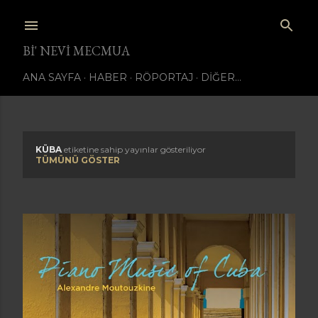
Ana içeriğe atla
BI' NEVI MECMUA
ANA SAYFA
HABER
RÖPORTAJ
DIĞER…
KÜBA
etiketine sahip yayınlar gösteriliyor
K
TÜMÜNÜ GÖSTER
a
y
ı
t
l