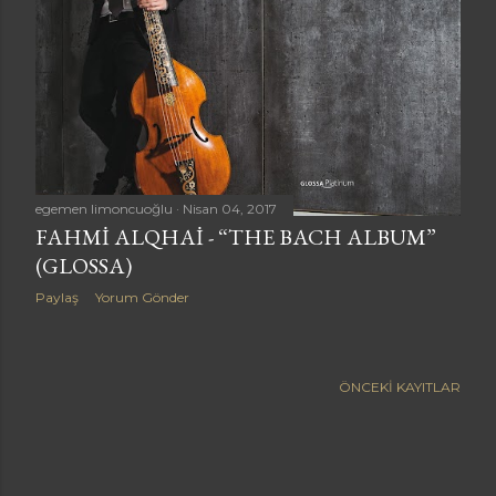
a
r
egemen limoncuoğlu
Nisan 04, 2017
FAHMI ALQHAI - “THE BACH ALBUM”
(GLOSSA)
Paylaş
Yorum Gönder
ÖNCEKI KAYITLAR