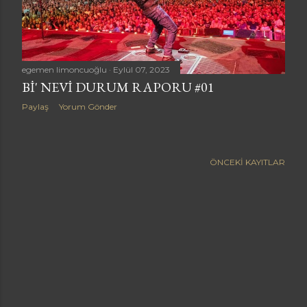
a
r
egemen limoncuoğlu
Eylül 07, 2023
BI' NEVI DURUM RAPORU #01
Paylaş
Yorum Gönder
ÖNCEKI KAYITLAR