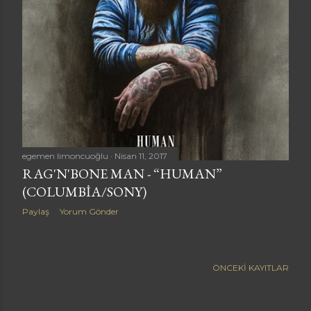
a
r
egemen limoncuoğlu
Nisan 11, 2017
RAG'N'BONE MAN - “HUMAN”
(COLUMBIA/SONY)
Paylaş
Yorum Gönder
ÖNCEKI KAYITLAR