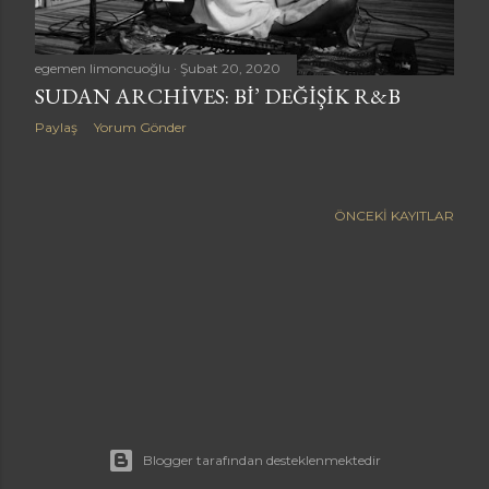
a
r
egemen limoncuoğlu
Şubat 20, 2020
SUDAN ARCHIVES: BI’ DEĞIŞIK R&B
Paylaş
Yorum Gönder
ÖNCEKI KAYITLAR
Blogger tarafından desteklenmektedir