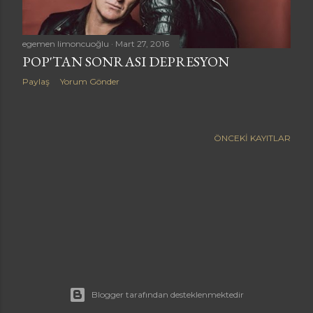
a
r
egemen limoncuoğlu
Mart 27, 2016
POP'TAN SONRASI DEPRESYON
Paylaş
Yorum Gönder
ÖNCEKI KAYITLAR
Blogger tarafından desteklenmektedir