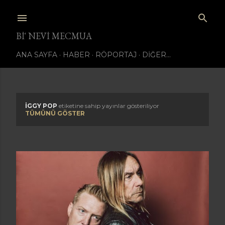
Ana içeriğe atla
BI' NEVI MECMUA
ANA SAYFA
HABER
RÖPORTAJ
DIĞER…
IGGY POP
etiketine sahip yayınlar gösteriliyor
K
TÜMÜNÜ GÖSTER
a
y
ı
t
l