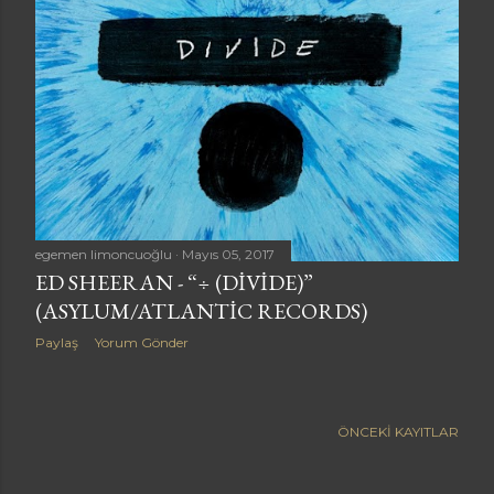
a
r
egemen limoncuoğlu
Mayıs 05, 2017
ED SHEERAN - “÷ (DIVIDE)”
(ASYLUM/ATLANTIC RECORDS)
Paylaş
Yorum Gönder
ÖNCEKI KAYITLAR