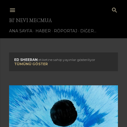
Ana içeriğe atla
BI' NEVI MECMUA
ANA SAYFA
HABER
RÖPORTAJ
DIĞER…
ED SHEERAN
etiketine sahip yayınlar gösteriliyor
K
TÜMÜNÜ GÖSTER
a
y
ı
t
l