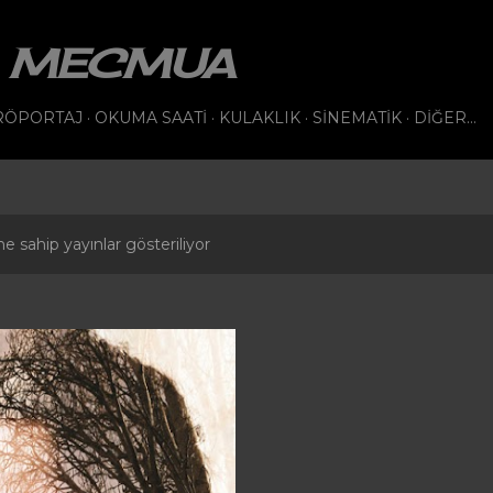
Ana içeriğe atla
VI MECMUA
RÖPORTAJ
OKUMA SAATI
KULAKLIK
SINEMATIK
DIĞER…
ne sahip yayınlar gösteriliyor