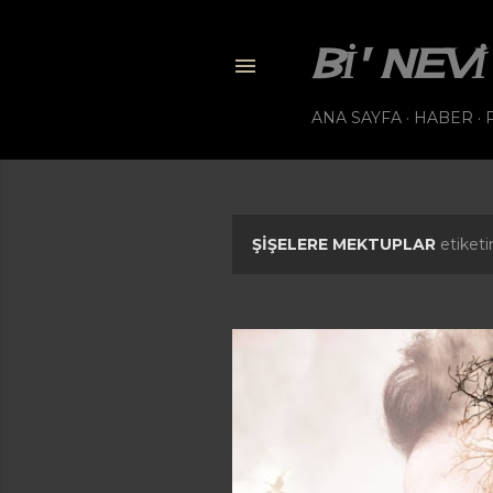
BI' NE
ANA SAYFA
HABER
ŞIŞELERE MEKTUPLAR
etiketi
K
a
y
ı
t
l