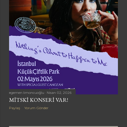
a
r
egemen limoncuoğlu
Nisan 02, 2026
MITSKI KONSERI VAR!
Paylaş
Yorum Gönder