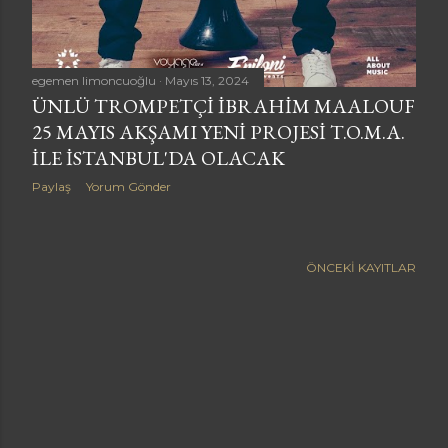
egemen limoncuoğlu
Mayıs 13, 2024
ÜNLÜ TROMPETÇI İBRAHIM MAALOUF
25 MAYIS AKŞAMI YENI PROJESI T.O.M.A.
ILE İSTANBUL'DA OLACAK
Paylaş
Yorum Gönder
ÖNCEKI KAYITLAR