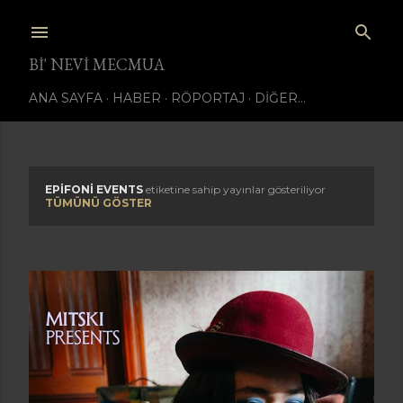
Ana içeriğe atla
BI' NEVI MECMUA
ANA SAYFA
HABER
RÖPORTAJ
DIĞER…
EPIFONI EVENTS
etiketine sahip yayınlar gösteriliyor
K
TÜMÜNÜ GÖSTER
a
y
ı
t
l