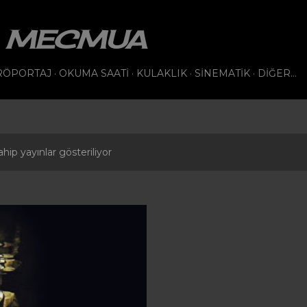
Ana içeriğe atla
VI MECMUA
RÖPORTAJ
OKUMA SAATI
KULAKLIK
SINEMATIK
DIĞER…
hip yayınlar gösteriliyor