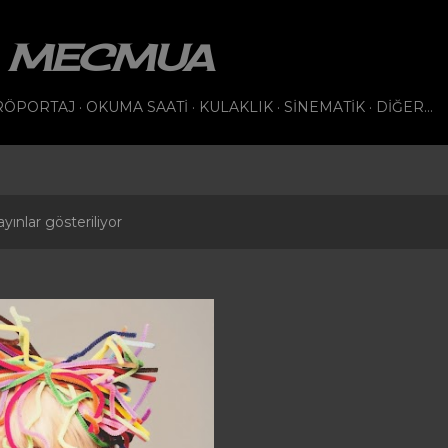
Ana içeriğe atla
VI MECMUA
RÖPORTAJ
OKUMA SAATI
KULAKLIK
SINEMATIK
DIĞER…
yınlar gösteriliyor