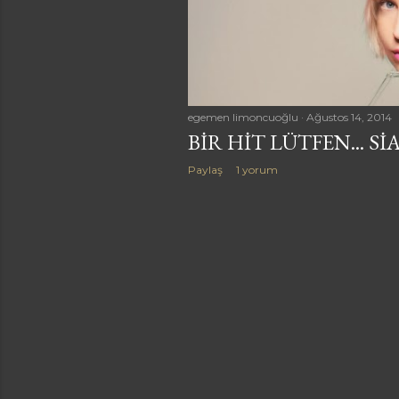
a
r
egemen limoncuoğlu
Ağustos 14, 2014
BIR HIT LÜTFEN... SI
Paylaş
1 yorum