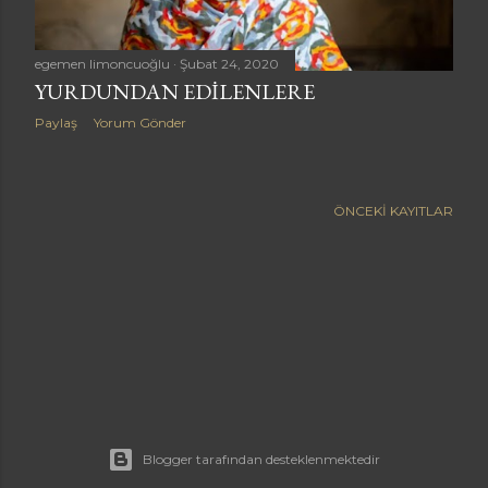
a
r
egemen limoncuoğlu
Şubat 24, 2020
YURDUNDAN EDILENLERE
Paylaş
Yorum Gönder
ÖNCEKI KAYITLAR
Blogger tarafından desteklenmektedir