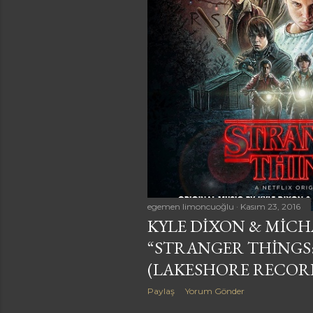
a
r
egemen limoncuoğlu
Kasım 23, 2016
KYLE DIXON & MICHA
“STRANGER THINGS
(LAKESHORE RECOR
Paylaş
Yorum Gönder