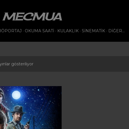
Ana içeriğe atla
VI MECMUA
RÖPORTAJ
OKUMA SAATI
KULAKLIK
SINEMATIK
DIĞER…
ınlar gösteriliyor