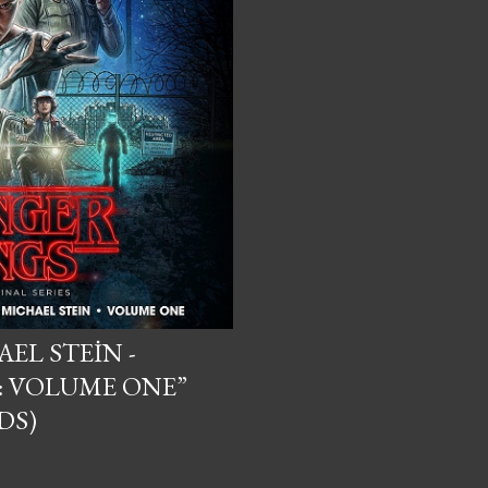
EL STEIN -
: VOLUME ONE”
DS)