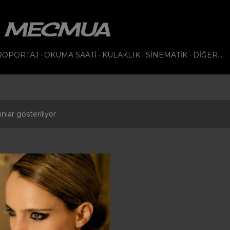
Ana içeriğe atla
VI MECMUA
RÖPORTAJ
OKUMA SAATI
KULAKLIK
SINEMATIK
DIĞER…
nlar gösteriliyor