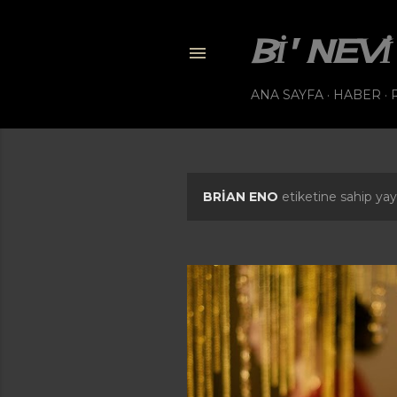
BI' NE
ANA SAYFA
HABER
BRIAN ENO
etiketine sahip yayı
K
a
y
ı
t
l