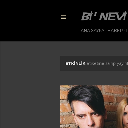
BI' NE
ANA SAYFA
HABER
ETKINLIK
etiketine sahip yayınl
K
a
y
ı
t
l