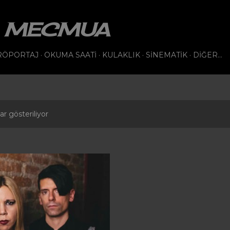
Ana içeriğe atla
VI MECMUA
RÖPORTAJ
OKUMA SAATI
KULAKLIK
SINEMATIK
DIĞER…
ar gösteriliyor