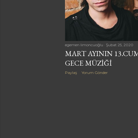
a
r
egemen limoncuoğlu
Şubat 25, 2020
MART AYININ 13.CU
GECE MÜZIĞI
Paylaş
Yorum Gönder