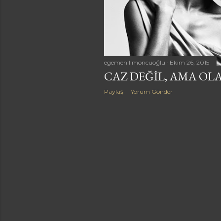
a
r
egemen limoncuoğlu
Ekim 26, 2015
CAZ DEĞIL, AMA OLA
Paylaş
Yorum Gönder