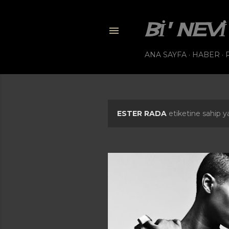
BI' NE
ANA SAYFA
HABER
ESTER RADA
etiketine sahip ya
K
a
y
ı
t
l