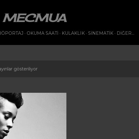
Ana içeriğe atla
VI MECMUA
RÖPORTAJ
OKUMA SAATI
KULAKLIK
SINEMATIK
DIĞER…
yınlar gösteriliyor