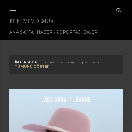
Ana içeriğe atla
BI' NEVI MECMUA
ANA SAYFA
HABER
RÖPORTAJ
DIĞER…
INTERSCOPE
etiketine sahip yayınlar gösteriliyor
K
TÜMÜNÜ GÖSTER
a
y
ı
t
l