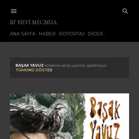
Ana içeriğe atla
BI' NEVI MECMUA
ANA SAYFA
HABER
RÖPORTAJ
DIĞER…
BAŞAK YAVUZ
etiketine sahip yayınlar gösteriliyor
K
TÜMÜNÜ GÖSTER
a
y
ı
t
l