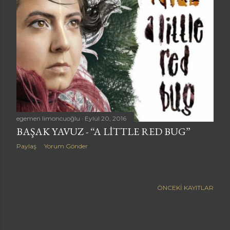
a
r
egemen limoncuoğlu
Eylül 20, 2016
BAŞAK YAVUZ - “A LITTLE RED BUG”
Paylaş
Yorum Gönder
ÖNCEKI KAYITLAR