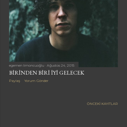
a
r
egemen limoncuoğlu
Ağustos 24, 2015
BIRINDEN BIRI IYI GELECEK
Paylaş
Yorum Gönder
ÖNCEKI KAYITLAR