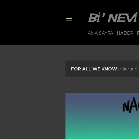
BI' NE
ANA SAYFA
HABER
FOR ALL WE KNOW
etiketine 
K
a
y
ı
t
l