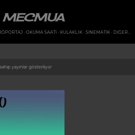
Ana içeriğe atla
VI MECMUA
RÖPORTAJ
OKUMA SAATI
KULAKLIK
SINEMATIK
DIĞER…
sahip yayınlar gösteriliyor