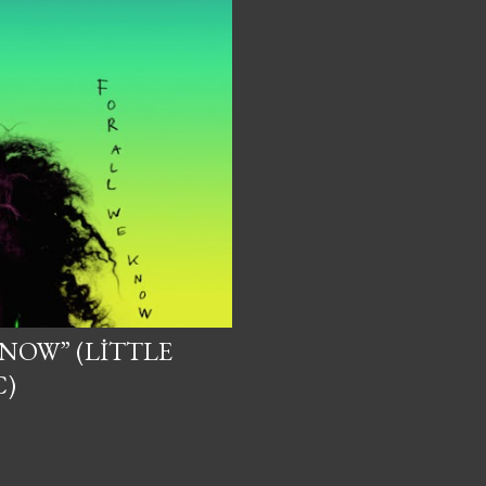
KNOW” (LITTLE
C)