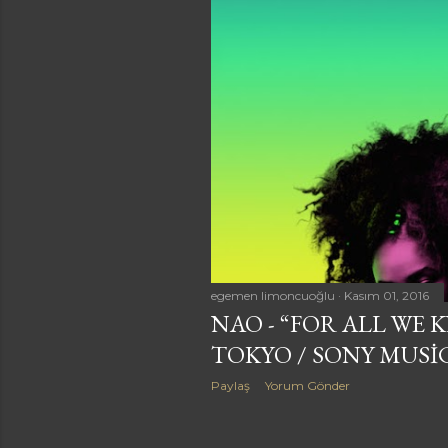
a
r
egemen limoncuoğlu
Kasım 01, 2016
NAO - “FOR ALL WE 
TOKYO / SONY MUSI
Paylaş
Yorum Gönder