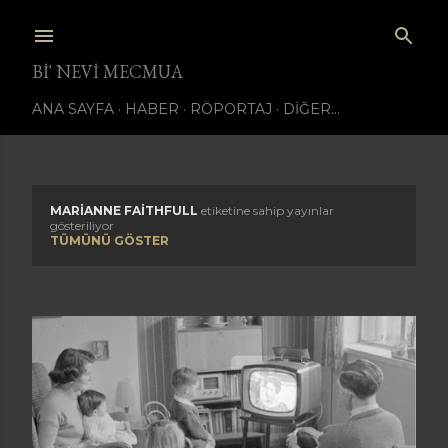
Ana içeriğe atla
BI' NEVI MECMUA
ANA SAYFA
HABER
RÖPORTAJ
DIĞER…
MARIANNE FAITHFULL
etiketine sahip yayınlar
K
gösteriliyor
TÜMÜNÜ GÖSTER
a
y
ı
t
l