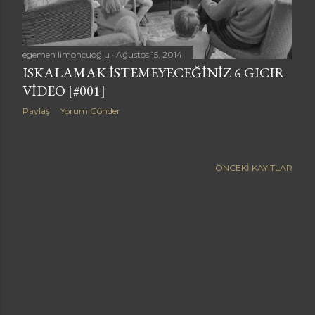
a
r
egemen limoncuoğlu
Ağustos 15, 2014
ISKALAMAK ISTEMEYECEĞINIZ 6 GICIR
VIDEO [#001]
Paylaş
Yorum Gönder
ÖNCEKI KAYITLAR