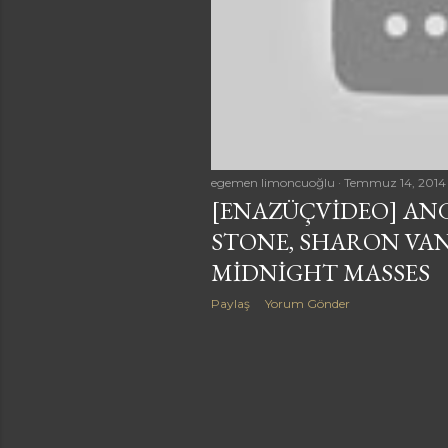
a
r
egemen limoncuoğlu
Temmuz 14, 2014
[ENAZÜÇVIDEO] ANG
STONE, SHARON VAN
MIDNIGHT MASSES
Paylaş
Yorum Gönder