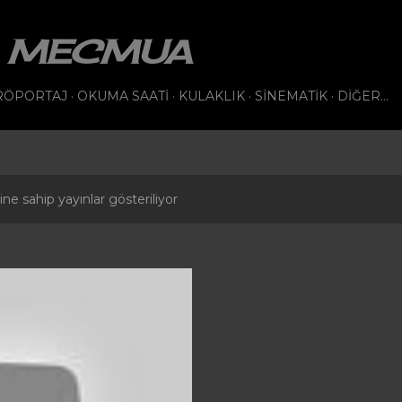
Ana içeriğe atla
VI MECMUA
RÖPORTAJ
OKUMA SAATI
KULAKLIK
SINEMATIK
DIĞER…
ine sahip yayınlar gösteriliyor