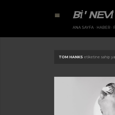
BI' NE
ANA SAYFA
HABER
TOM HANKS
etiketine sahip yay
K
a
y
ı
t
l