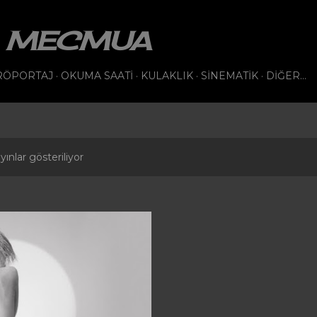
Ana içeriğe atla
VI MECMUA
RÖPORTAJ
OKUMA SAATI
KULAKLIK
SINEMATIK
DIĞER…
ınlar gösteriliyor