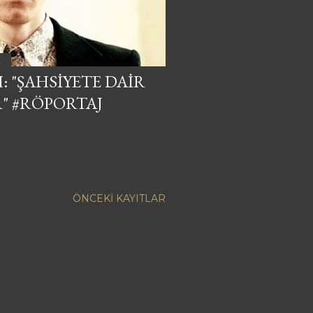
4
: "ŞAHSIYETE DAIR
" #RÖPORTAJ
ÖNCEKI KAYITLAR