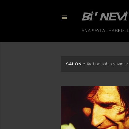
BI' NE
ANA SAYFA
HABER
SALON
etiketine sahip yayınlar 
K
a
y
ı
t
l