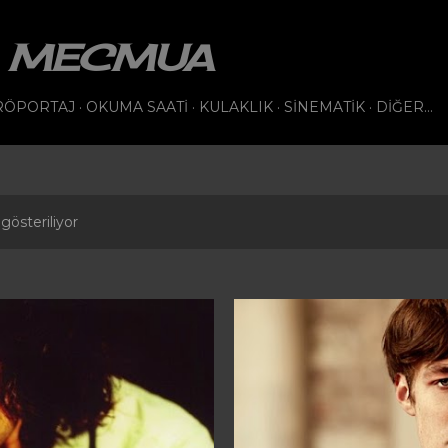
Ana içeriğe atla
VI MECMUA
RÖPORTAJ
OKUMA SAATI
KULAKLIK
SINEMATIK
DIĞER…
gösteriliyor