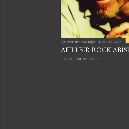
a
r
egemen limoncuoğlu
Mart 23, 2015
AFILI BIR ROCK ABI
Paylaş
Yorum Gönder