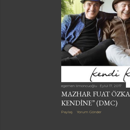
a
r
egemen limoncuoğlu
Eylül 17, 2017
MAZHAR FUAT ÖZKAN
KENDINE” (DMC)
Paylaş
Yorum Gönder