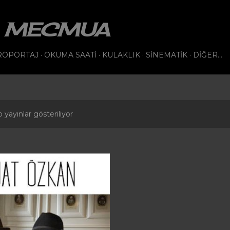
Ana içeriğe atla
VI MECMUA
RÖPORTAJ
OKUMA SAATI
KULAKLIK
SINEMATIK
DIĞER…
 yayınlar gösteriliyor