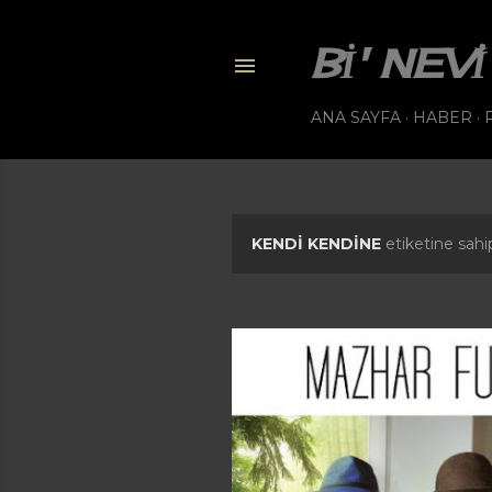
BI' NE
ANA SAYFA
HABER
KENDI KENDINE
etiketine sahip
K
a
y
ı
t
l