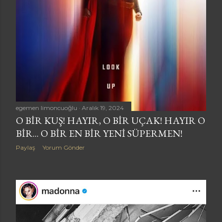
a
r
egemen limoncuoğlu
Aralık 19, 2024
O BIR KUŞ! HAYIR, O BIR UÇAK! HAYIR O
BIR... O BIR EN BIR YENI SÜPERMEN!
Paylaş
Yorum Gönder