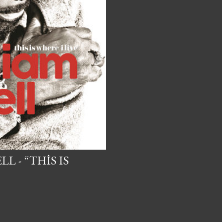
L - “THIS IS