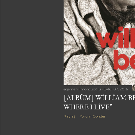
a
r
egemen limoncuoğlu
Eylül 07, 2016
[ALBÜM] WILLIAM BEL
WHERE I LIVE”
Paylaş
Yorum Gönder