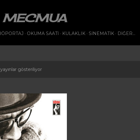
Ana içeriğe atla
VI MECMUA
RÖPORTAJ
OKUMA SAATI
KULAKLIK
SINEMATIK
DIĞER…
yayınlar gösteriliyor