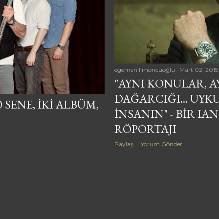
egemen limoncuoğlu
Mart 02, 2015
"AYNI KONULAR, A
DAĞARCIĞI... UYK
0 SENE, IKI ALBÜM,
INSANIN" - BIR I
RÖPORTAJI
Paylaş
Yorum Gönder