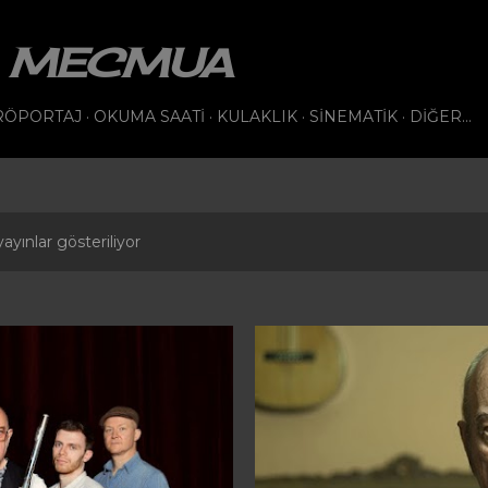
Ana içeriğe atla
VI MECMUA
RÖPORTAJ
OKUMA SAATI
KULAKLIK
SINEMATIK
DIĞER…
ayınlar gösteriliyor