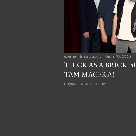
a
r
egemen limoncuoğlu
Kasım 18, 2024
THICK AS A BRICK: 4
TAM MACERA!
Paylaş
Yorum Gönder