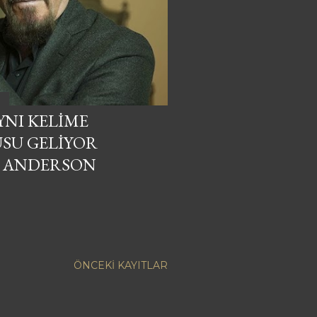
YNI KELIME
USU GELIYOR
AN ANDERSON
ÖNCEKI KAYITLAR