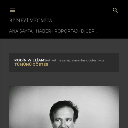
Ana içeriğe atla
BI' NEVI MECMUA
ANA SAYFA
HABER
RÖPORTAJ
DIĞER…
ROBIN WILLIAMS
etiketine sahip yayınlar gösteriliyor
K
TÜMÜNÜ GÖSTER
a
y
ı
t
l