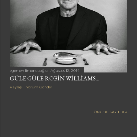
a
r
egemen limoncuoğlu
Ağustos 12, 2014
GÜLE GÜLE ROBIN WILLIAMS...
Paylaş
Yorum Gönder
ÖNCEKI KAYITLAR