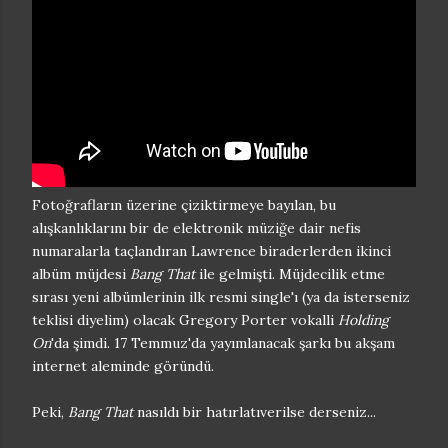
Fotoğrafların üzerine çiziktirmeye bayılan, bu
alışkanlıklarını bir de elektronik müziğe dair nefis
numaralarla taçlandıran Lawrence biraderlerden ikinci
albüm müjdesi
Bang That
ile gelmişti. Müjdecilik etme
sırası yeni albümlerinin ilk resmi single'ı (ya da isterseniz
teklisi diyelim) olacak Gregory Porter vokalli
Holding
On
'da şimdi. 17 Temmuz'da yayımlanacak şarkı bu akşam
internet aleminde göründü.
Peki,
Bang That
nasıldı bir hatırlatıverilse derseniz...