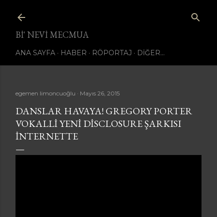
Ana içeriğe atla
BI' NEVI MECMUA
ANA SAYFA
HABER
RÖPORTAJ
DIĞER…
egemen limoncuoğlu
Mayıs 26, 2015
DANSLAR HAVAYA! GREGORY PORTER
VOKALLI YENI DISCLOSURE ŞARKISI
INTERNETTE