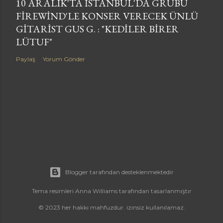
10 ARALIK'TA İSTANBUL'DA GRUBU
FIREWIND'LE KONSER VERECEK ÜNLÜ
GITARIST GUS G. : "KEDILER BIRER
LÜTUF"
Paylaş
Yorum Gönder
Blogger tarafından desteklenmektedir
Tema resimleri
Anna Williams
tarafından tasarlanmıştır
© 2023 her hakkı mahfuzdur. izinsiz kullanılamaz.